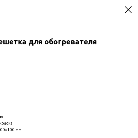
ешетка для обогревателя
ия
краска
700х100 мм